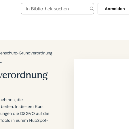
Anmelden
t Academy erkunden
Über
atenschutz-Grundverordnung
r
verordnung
rnehmen, die
eiten. In diesem Kurs
rkungen die DSGVO auf die
-Tools in eurem HubSpot-