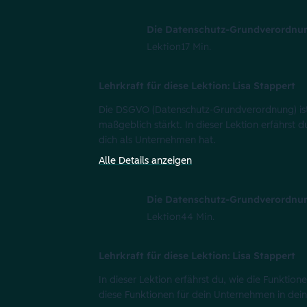
Die Datenschutz-Grundverordnun
Lektion
17 Min.
Lehrkraft für diese Lektion: Lisa Stappert
Die DSGVO (Datenschutz-Grundverordnung) ist
maßgeblich stärkt. In dieser Lektion erfährst
dich als Unternehmen hat.
Alle Details anzeigen
Die Datenschutz-Grundverordnu
Lektion
44 Min.
Lehrkraft für diese Lektion: Lisa Stappert
In dieser Lektion erfährst du, wie die Funkt
diese Funktionen für dein Unternehmen in d