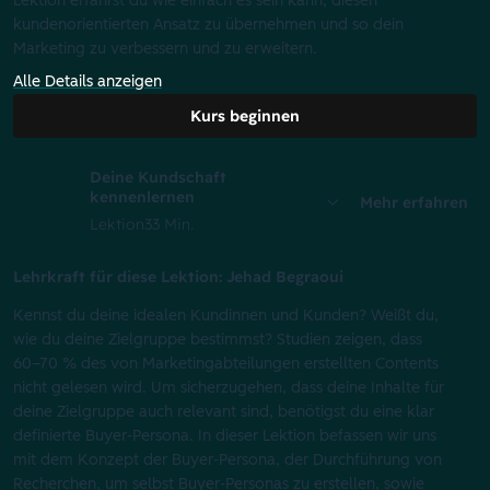
Lektion erfährst du wie einfach es sein kann, diesen
kundenorientierten Ansatz zu übernehmen und so dein
Marketing zu verbessern und zu erweitern.
Alle Details anzeigen
Kurs beginnen
Deine Kundschaft
kennenlernen
Mehr erfahren
Lektion
33 Min.
Lehrkraft für diese Lektion: Jehad Begraoui
Kennst du deine idealen Kundinnen und Kunden? Weißt du,
wie du deine Zielgruppe bestimmst? Studien zeigen, dass
60–70 % des von Marketingabteilungen erstellten Contents
nicht gelesen wird. Um sicherzugehen, dass deine Inhalte für
deine Zielgruppe auch relevant sind, benötigst du eine klar
definierte Buyer-Persona. In dieser Lektion befassen wir uns
mit dem Konzept der Buyer-Persona, der Durchführung von
Recherchen, um selbst Buyer-Personas zu erstellen, sowie