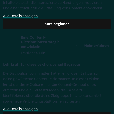
Inhalte erstellst, die Interessierte zu Handlungen motivieren,
und eine Struktur für die Erstellung von Content entwickelst.
Alle Details anzeigen
Kurs beginnen
Eine Content-
Distributionsstrategie
Mehr erfahren
entwickeln
Lektion
54 Min.
Lehrkraft für diese Lektion: Jehad Begraoui
Die Distribution von Inhalten hat einen großen Einfluss auf
deine gewünschte Content-Performance. In dieser Lektion
lernst du, deine Optionen für die Content-Distribution zu
ermitteln und ein Ziel festzulegen, die Kanäle zu
identifizieren, über die deine Zielgruppe Inhalte konsumiert,
sowie neue Verbreitungsplattformen zu testen.
Alle Details anzeigen