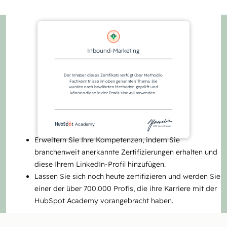
Inbound-Marketing
Der Inhaber dieses Zertifikats verfügt über Methodik-
Fachkenntnisse im oben genannten Thema. Sie
wurden nach bewährten Methoden geprüft und
können diese in der Praxis sinnvoll anwenden.
Academy
CEO Yamini Rangan
Erweitern Sie Ihre Kompetenzen, indem Sie
branchenweit anerkannte Zertifizierungen erhalten und
diese Ihrem LinkedIn-Profil hinzufügen.
Lassen Sie sich noch heute zertifizieren und werden Sie
einer der über 700.000 Profis, die ihre Karriere mit der
HubSpot Academy vorangebracht haben.