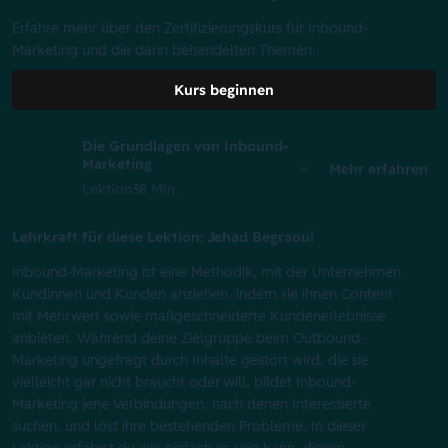
Erfahre mehr über den Zertifizierungskurs für Inbound-
Marketing und die darin behandelten Themen.
Kurs beginnen
Die Grundlagen von Inbound-
Marketing
Mehr erfahren
Lektion
38 Min.
Lehrkraft für diese Lektion: Jehad Begraoui
Inbound-Marketing ist eine Methodik, mit der Unternehmen
Kundinnen und Kunden anziehen, indem sie ihnen Content
mit Mehrwert sowie maßgeschneiderte Kundenerlebnisse
anbieten. Während deine Zielgruppe beim Outbound-
Marketing ungefragt durch Inhalte gestört wird, die sie
vielleicht gar nicht braucht oder will, bildet Inbound-
Marketing jene Verbindungen, nach denen Interessierte
suchen, und löst ihre bestehenden Probleme. In dieser