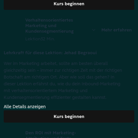
Kurs beginnen
Verhaltensorientiertes
Marketing und
Mehr erfahren
Kundensegmentierung
Lektion
32 Min.
Lehrkraft für diese Lektion: Jehad Begraoui
Wer im Marketing arbeitet, sollte am besten überall
gleichzeitig sein – immer zur richtigen Zeit mit der richtigen
Botschaft am richtigen Ort. Aber wie soll das gehen? In
dieser Lektion erfährst du, wie du dein Inbound-Marketing
mit verhaltensorientiertem Marketing und
Kundensegmentierung effizienter gestalten kannst.
Alle Details anzeigen
Kurs beginnen
Den ROI mit Marketing-