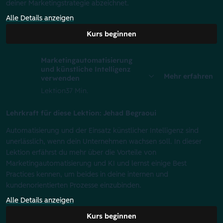
deiner Marketingstrategie abzeichnet.
Alle Details anzeigen
Kurs beginnen
Marketingautomatisierung
und künstliche Intelligenz
Mehr erfahren
verwenden
Lektion
37 Min.
Lehrkraft für diese Lektion: Jehad Begraoui
Automatisierung und der Einsatz künstlicher Intelligenz sind
unerlässlich, wenn dein Unternehmen wachsen soll. In dieser
Lektion erfährst du mehr über die Vorteile von
Marketingautomatisierung und KI und lernst einige Best
Practices kennen, um beides in deine internen und
kundenorientierten Prozesse einzubinden.
Alle Details anzeigen
Kurs beginnen