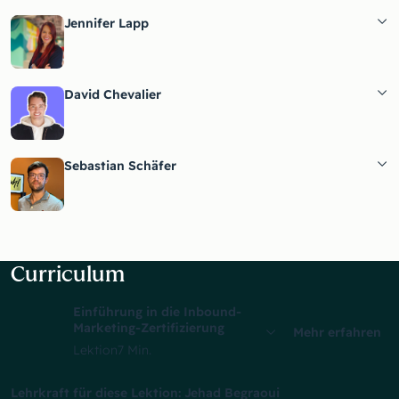
Jennifer Lapp
David Chevalier
Sebastian Schäfer
Curriculum
Einführung in die Inbound-
Marketing-Zertifizierung
Mehr erfahren
Lektion
7 Min.
Lehrkraft für diese Lektion: Jehad Begraoui