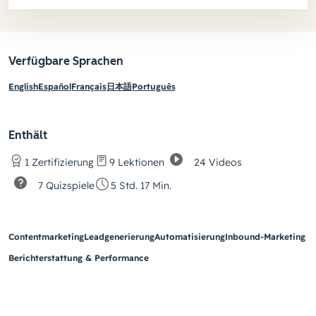
Verfügbare Sprachen
English
Español
Français
日本語
Português
Enthält
24 Videos
1 Zertifizierung
9 Lektionen
7 Quizspiele
5 Std. 17 Min.
Contentmarketing
Leadgenerierung
Automatisierung
Inbound-Marketing
Berichterstattung & Performance