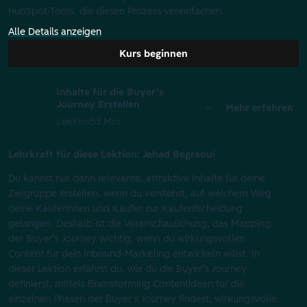
HubSpot-Tools, die diesen Prozess vereinfachen.
Alle Details anzeigen
Kurs beginnen
Inhalte für die Buyer’s
Journey Erstellen
Mehr erfahren
Lektion
53 Min.
Lehrkraft für diese Lektion: Jehad Begraoui
Du kannst nur dann relevante, attraktive Inhalte für deine
Zielgruppe erstellen, wenn du verstehst, auf welchem Weg
deine Käuferinnen und Käufer zur Kaufentscheidung
gelangen. Deshalb ist die Veranschaulichung, das Mapping,
der Buyer’s Journey wichtig, wenn du wirkungsvollen
Content für dein Inbound-Marketing entwickeln willst. In
dieser Lektion erfährst du, wie du die Buyer’s Journey
definierst, mittels Brainstorming Contentideen für die
einzelnen Phasen der Buyer’s Journey findest, wirkungsvolle