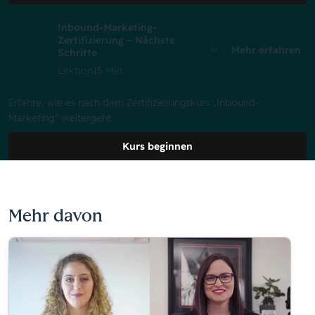
Inbound-Marketing-
Zertifizierung – Nächste
Mehr erfahren
Schritte
Lektion
15 Min.
Erfahre, wie es nach dem Zertifizierungskurs „Inbound-
Marketing“ weitergeht.
Kurs beginnen
Mehr davon