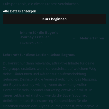
HubSpot-Tools, die diesen Prozess vereinfachen.
Alle Details anzeigen
Kurs beginnen
Inhalte für die Buyer’s
Journey Erstellen
Mehr erfahren
Lektion
53 Min.
Lehrkraft für diese Lektion: Jehad Begraoui
Du kannst nur dann relevante, attraktive Inhalte für deine
Zielgruppe erstellen, wenn du verstehst, auf welchem Weg
deine Käuferinnen und Käufer zur Kaufentscheidung
gelangen. Deshalb ist die Veranschaulichung, das Mapping,
der Buyer’s Journey wichtig, wenn du wirkungsvollen
Content für dein Inbound-Marketing entwickeln willst. In
dieser Lektion erfährst du, wie du die Buyer’s Journey
definierst, mittels Brainstorming Contentideen für die
einzelnen Phasen der Buyer’s Journey findest, wirkungsvolle