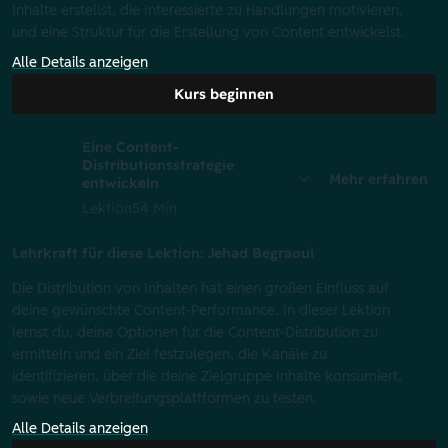
Inhalte erstellst, die Interessierte zu Handlungen motivieren,
und eine Struktur für die Erstellung von Content entwickelst.
Alle Details anzeigen
Kurs beginnen
Eine Content-
Distributionsstrategie
Mehr erfahren
entwickeln
Lektion
54 Min.
Lehrkraft für diese Lektion: Jehad Begraoui
Die Distribution von Inhalten hat einen großen Einfluss auf
deine gewünschte Content-Performance. In dieser Lektion
lernst du, deine Optionen für die Content-Distribution zu
ermitteln und ein Ziel festzulegen, die Kanäle zu
identifizieren, über die deine Zielgruppe Inhalte konsumiert,
sowie neue Verbreitungsplattformen zu testen.
Alle Details anzeigen