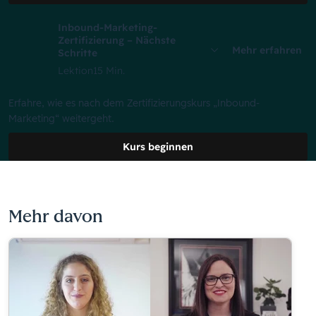
Inbound-Marketing-
Zertifizierung – Nächste
Mehr erfahren
Schritte
Lektion
15 Min.
Erfahre, wie es nach dem Zertifizierungskurs „Inbound-
Marketing“ weitergeht.
Kurs beginnen
Mehr davon