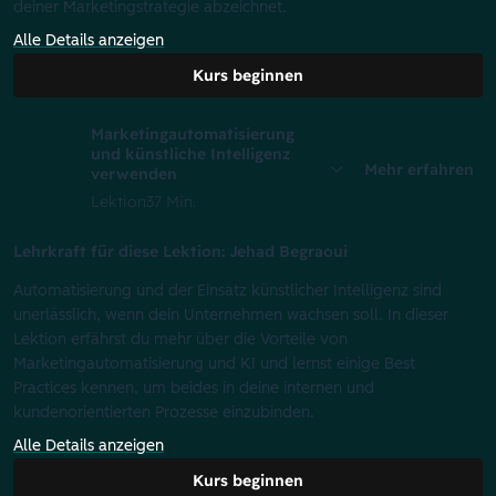
deiner Marketingstrategie abzeichnet.
Alle Details anzeigen
Kurs beginnen
Marketingautomatisierung
und künstliche Intelligenz
Mehr erfahren
verwenden
Lektion
37 Min.
Lehrkraft für diese Lektion: Jehad Begraoui
Automatisierung und der Einsatz künstlicher Intelligenz sind
unerlässlich, wenn dein Unternehmen wachsen soll. In dieser
Lektion erfährst du mehr über die Vorteile von
Marketingautomatisierung und KI und lernst einige Best
Practices kennen, um beides in deine internen und
kundenorientierten Prozesse einzubinden.
Alle Details anzeigen
Kurs beginnen