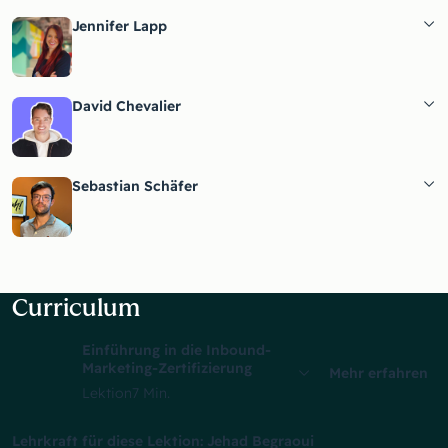
Jennifer Lapp
David Chevalier
Sebastian Schäfer
Curriculum
Einführung in die Inbound-
Marketing-Zertifizierung
Mehr erfahren
Lektion
7 Min.
Lehrkraft für diese Lektion: Jehad Begraoui