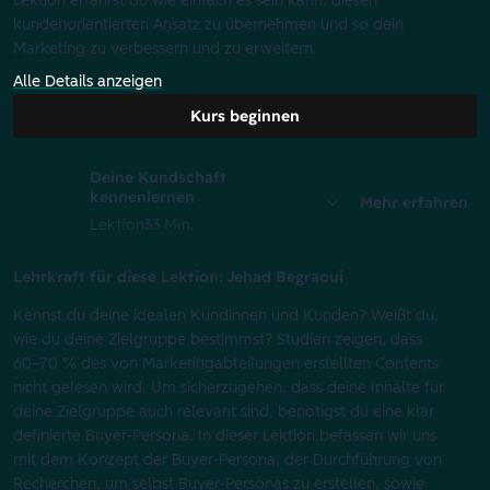
Lektion erfährst du wie einfach es sein kann, diesen
kundenorientierten Ansatz zu übernehmen und so dein
Marketing zu verbessern und zu erweitern.
Alle Details anzeigen
Kurs beginnen
Deine Kundschaft
kennenlernen
Mehr erfahren
Lektion
33 Min.
Lehrkraft für diese Lektion: Jehad Begraoui
Kennst du deine idealen Kundinnen und Kunden? Weißt du,
wie du deine Zielgruppe bestimmst? Studien zeigen, dass
60–70 % des von Marketingabteilungen erstellten Contents
nicht gelesen wird. Um sicherzugehen, dass deine Inhalte für
deine Zielgruppe auch relevant sind, benötigst du eine klar
definierte Buyer-Persona. In dieser Lektion befassen wir uns
mit dem Konzept der Buyer-Persona, der Durchführung von
Recherchen, um selbst Buyer-Personas zu erstellen, sowie