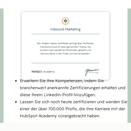
Inbound-Marketing
Der Inhaber dieses Zertifikats verfügt über Methodik-
Fachkenntnisse im oben genannten Thema. Sie
wurden nach bewährten Methoden geprüft und
können diese in der Praxis sinnvoll anwenden.
Academy
CEO Yamini Rangan
Erweitern Sie Ihre Kompetenzen, indem Sie
branchenweit anerkannte Zertifizierungen erhalten und
diese Ihrem LinkedIn-Profil hinzufügen.
Lassen Sie sich noch heute zertifizieren und werden Sie
einer der über 700.000 Profis, die ihre Karriere mit der
HubSpot Academy vorangebracht haben.