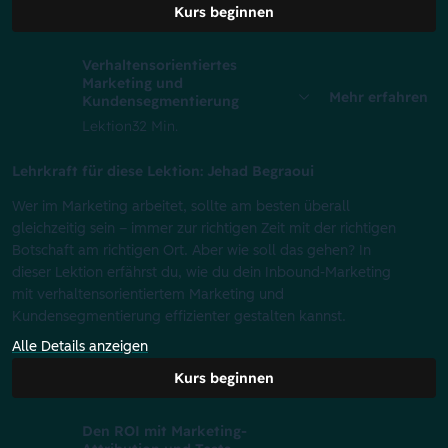
Kurs beginnen
Verhaltensorientiertes
Marketing und
Mehr erfahren
Kundensegmentierung
Lektion
32 Min.
Lehrkraft für diese Lektion: Jehad Begraoui
Wer im Marketing arbeitet, sollte am besten überall
gleichzeitig sein – immer zur richtigen Zeit mit der richtigen
Botschaft am richtigen Ort. Aber wie soll das gehen? In
dieser Lektion erfährst du, wie du dein Inbound-Marketing
mit verhaltensorientiertem Marketing und
Kundensegmentierung effizienter gestalten kannst.
Alle Details anzeigen
Kurs beginnen
Den ROI mit Marketing-