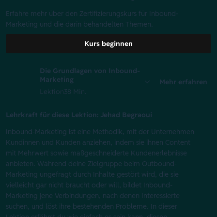
Erfahre mehr über den Zertifizierungskurs für Inbound-
Marketing und die darin behandelten Themen.
Kurs beginnen
Die Grundlagen von Inbound-
Marketing
Mehr erfahren
Lektion
38 Min.
Lehrkraft für diese Lektion: Jehad Begraoui
Inbound-Marketing ist eine Methodik, mit der Unternehmen
Kundinnen und Kunden anziehen, indem sie ihnen Content
mit Mehrwert sowie maßgeschneiderte Kundenerlebnisse
anbieten. Während deine Zielgruppe beim Outbound-
Marketing ungefragt durch Inhalte gestört wird, die sie
vielleicht gar nicht braucht oder will, bildet Inbound-
Marketing jene Verbindungen, nach denen Interessierte
suchen, und löst ihre bestehenden Probleme. In dieser