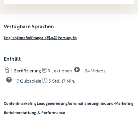
Verfügbare Sprachen
English
Español
Français
日本語
Português
Enthält
24 Videos
1 Zertifizierung
9 Lektionen
7 Quizspiele
5 Std. 17 Min.
Contentmarketing
Leadgenerierung
Automatisierung
Inbound-Marketing
Berichterstattung & Performance