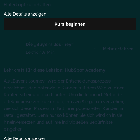
Hinterkopf zu behalten.
Alle Details anzeigen
Kurs beginnen
Die „Buyer‘s Journey“
Mehr erfahren
Lektion
19 Min.
Lehrkraft für diese Lektion: HubSpot Academy
Als „Buyer‘s Journey“ wird der Entscheidungsprozess
bezeichnet, den potenzielle Kunden auf dem Weg zu einer
Kaufentscheidung durchlaufen. Um die Inbound-Methodik
effektiv umsetzen zu können, müssen Sie genau verstehen,
wie sich dieser Prozess im Fall Ihrer potenziellen Kunden im
Detail gestaltet. Denn nur so können Sie sich wirklich in sie
hineinversetzen und auf ihre individuellen Bedürfnisse
eingehen.
Alle Details anzeigen