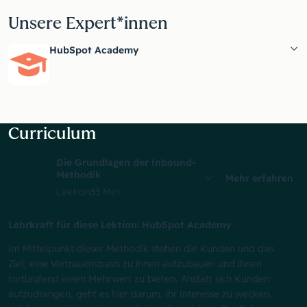
Unsere Expert*innen
HubSpot Academy
Curriculum
Die Grundlagen der Inbound-
Methodik
Mehr erfahren
Lektion
33 Min.
Lehrkraft für diese Lektion: HubSpot Academy
Im Mittelpunkt dieser Methodik stehen die Kunden und das
Ziel, eine Vertrauensbasis zu ihnen aufzubauen und ihnen
fortlaufend einen Mehrwert zu bieten. Anstatt sich Kunden
aufzudrängen, geht es hier darum, ihr Interesse zu wecken,