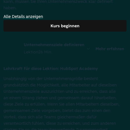
kann, müssen Sie Ihren Unternehmenszweck klar definiert
haben.
Alle Details anzeigen
Kurs beginnen
Unternehmensziele definieren
Mehr erfahren
Lektion
26 Min.
Lehrkraft für diese Lektion: HubSpot Academy
Unabhängig von der Unternehmensgröße besteht
grundsätzlich die Möglichkeit, alle Mitarbeiter auf dieselben
Unternehmensziele auszurichten und zu erreichen, dass alle
an einem Strang ziehen und gemeinsam darauf hinarbeiten,
diese Ziele zu erfüllen. Wenn Sie allen Mitarbeitern dieselben,
gemeinsamen Ziele vorgeben, bietet das zum einen den
Vorteil, dass sich alle Teams gleichermaßen dafür
verantwortlich fühlen, diese zu erreichen, und zum anderen
stärken Sie so die teamübergreifende Zusammenarbeit.