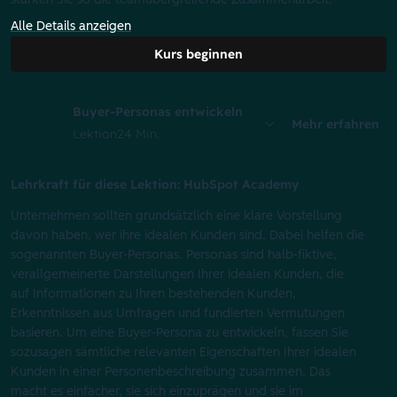
Alle Details anzeigen
Kurs beginnen
Buyer-Personas entwickeln
Mehr erfahren
Lektion
24 Min.
Lehrkraft für diese Lektion: HubSpot Academy
Unternehmen sollten grundsätzlich eine klare Vorstellung
davon haben, wer ihre idealen Kunden sind. Dabei helfen die
sogenannten Buyer-Personas. Personas sind halb-fiktive,
verallgemeinerte Darstellungen Ihrer idealen Kunden, die
auf Informationen zu Ihren bestehenden Kunden,
Erkenntnissen aus Umfragen und fundierten Vermutungen
basieren. Um eine Buyer-Persona zu entwickeln, fassen Sie
sozusagen sämtliche relevanten Eigenschaften Ihrer idealen
Kunden in einer Personenbeschreibung zusammen. Das
macht es einfacher, sie sich einzuprägen und sie im