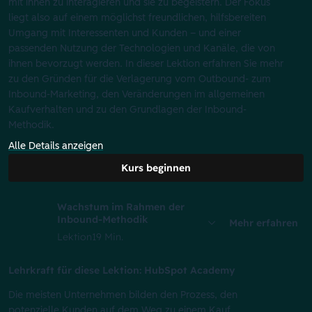
mit ihnen zu interagieren und sie zu begeistern. Der Fokus
liegt also auf einem möglichst freundlichen, hilfsbereiten
Umgang mit Interessenten und Kunden – und einer
passenden Nutzung der Technologien und Kanäle, die von
ihnen bevorzugt werden. In dieser Lektion erfahren Sie mehr
zu den Gründen für die Verlagerung vom Outbound- zum
Inbound-Marketing, den Veränderungen im allgemeinen
Kaufverhalten und zu den Grundlagen der Inbound-
Methodik.
Alle Details anzeigen
Kurs beginnen
Wachstum im Rahmen der
Inbound-Methodik
Mehr erfahren
Lektion
19 Min.
Lehrkraft für diese Lektion: HubSpot Academy
Die meisten Unternehmen bilden den Prozess, den
potenzielle Kunden auf dem Weg zu einem Kauf