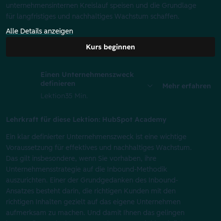
unternehmensinternen Kreislauf speisen und die Grundlage
für langfristiges und nachhaltiges Wachstum schaffen.
Alle Details anzeigen
Kurs beginnen
Einen Unternehmenszweck
definieren
Mehr erfahren
Lektion
35 Min.
Lehrkraft für diese Lektion: HubSpot Academy
Ein klar definierter Unternehmenszweck ist eine wichtige
Voraussetzung für effektives und nachhaltiges Wachstum.
Das gilt insbesondere, wenn Sie vorhaben, ihre
Unternehmensstrategie auf die Inbound-Methodik
auszurichten. Einer der Grundgedanken des Inbound-
Ansatzes besteht darin, die richtigen Kunden mit den
richtigen Inhalten gezielt auf das eigene Unternehmen
aufmerksam zu machen. Und damit Ihnen das gelingen