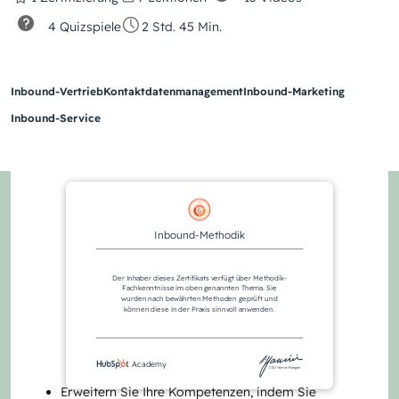
4 Quizspiele
2 Std. 45 Min.
Inbound-Vertrieb
Kontaktdatenmanagement
Inbound-Marketing
Inbound-Service
Inbound-Methodik
Der Inhaber dieses Zertifikats verfügt über Methodik-
Fachkenntnisse im oben genannten Thema. Sie
wurden nach bewährten Methoden geprüft und
können diese in der Praxis sinnvoll anwenden.
Academy
CEO Yamini Rangan
Erweitern Sie Ihre Kompetenzen, indem Sie