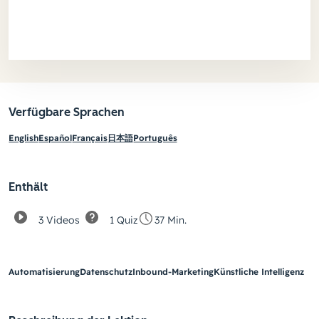
Verfügbare Sprachen
English
Español
Français
日本語
Português
Enthält
3 Videos
1 Quiz
37 Min.
Automatisierung
Datenschutz
Inbound-Marketing
Künstliche Intelligenz